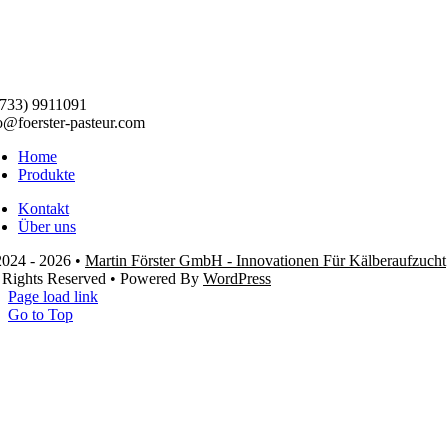
733) 9911091
o@foerster-pasteur.com
Home
Produkte
Kontakt
Über uns
024 - 2026 •
Martin Förster GmbH - Innovationen Für Kälberaufzucht
 Rights Reserved • Powered By
WordPress
Page load link
Go to Top